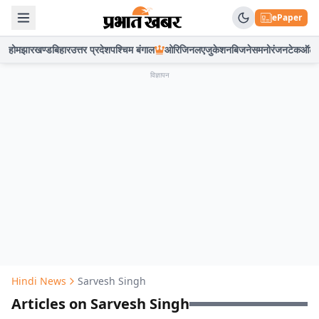
ePaper
होम
झारखण्ड
बिहार
उत्तर प्रदेश
पश्चिम बंगाल
ओरिजिनल
एजुकेशन
बिजनेस
मनोरंजन
टेक
ऑटो
विज्ञापन
Hindi News
Sarvesh Singh
Articles on Sarvesh Singh