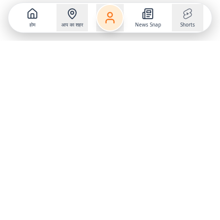
होम
आप का शहर
News Snap
Shorts
Follow us on
X
Download Mobile App
State
›
Jharkhand
›
Hindi News
Gumla News
Bihar News
Dumka News