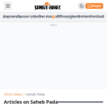
ePaper
होम
झारखण्ड
बिहार
उत्तर प्रदेश
पश्चिम बंगाल
ओरिजिनल
एजुकेशन
बिजनेस
मनोरंजन
टेक
ऑटो
विज्ञापन
Hindi News
Saheb Pada
Articles on Saheb Pada