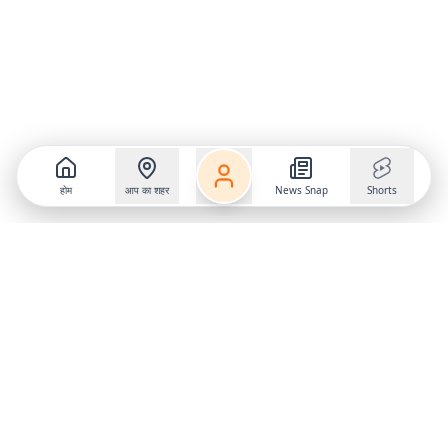
होम
आप का शहर
News Snap
Shorts
Follow us on
X
Download Mobile App