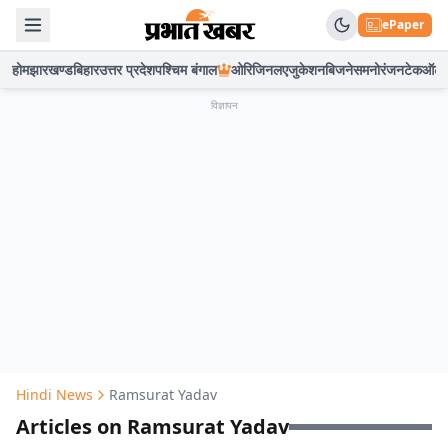
ePaper
होम
झारखण्ड
बिहार
उत्तर प्रदेश
पश्चिम बंगाल
ओरिजिनल
एजुकेशन
बिजनेस
मनोरंजन
टेक
ऑटो
विज्ञापन
Hindi News
Ramsurat Yadav
Articles on Ramsurat Yadav