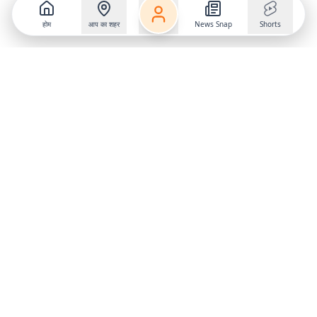
होम
आप का शहर
News Snap
Shorts
Follow us on
X
Download Mobile App
State
›
Jharkhand
›
Hindi News
Gumla News
Bihar News
Dumka News
Delhi News
Ranchi News