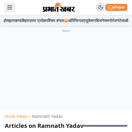
ePaper
होम
झारखण्ड
बिहार
उत्तर प्रदेश
पश्चिम बंगाल
ओरिजिनल
एजुकेशन
बिजनेस
मनोरंजन
टेक
ऑटो
विज्ञापन
Hindi News
Ramnath Yadav
Articles on Ramnath Yadav