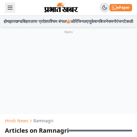
ePaper
होम
झारखण्ड
बिहार
उत्तर प्रदेश
पश्चिम बंगाल
ओरिजिनल
एजुकेशन
बिजनेस
मनोरंजन
टेक
ऑटो
विज्ञापन
Hindi News
Ramnagri
Articles on Ramnagri