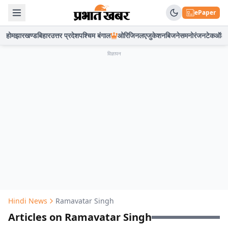
ePaper
होम
झारखण्ड
बिहार
उत्तर प्रदेश
पश्चिम बंगाल
ओरिजिनल
एजुकेशन
बिजनेस
मनोरंजन
टेक
ऑटो
विज्ञापन
Hindi News
Ramavatar Singh
Articles on Ramavatar Singh