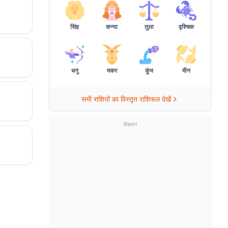
सिंह
कन्या
तुला
वृश्चिक
धनु
मकर
कुंभ
मीन
सभी राशियों का विस्तृत राशिफल देखें
विज्ञापन