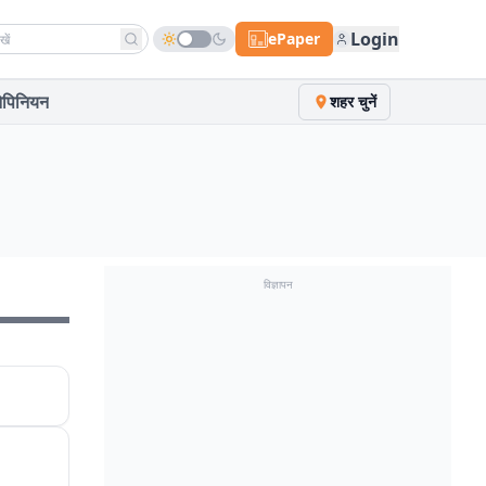
h news
Login
ePaper
पिनियन
शहर चुनें
विज्ञापन