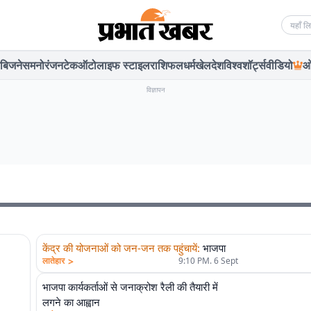
Searc
बिजनेस
मनोरंजन
टेक
ऑटो
लाइफ स्टाइल
राशिफल
धर्म
खेल
देश
विश्व
शॉर्ट्स
वीडियो
ओ
विज्ञापन
केंद्र की योजनाओं को जन-जन तक पहुंचायें
:
भाजपा
>
लातेहार
9:10 PM. 6 Sept
भाजपा कार्यकर्ताओं से जनाक्रोश रैली की तैयारी में
लगने का आह्वान