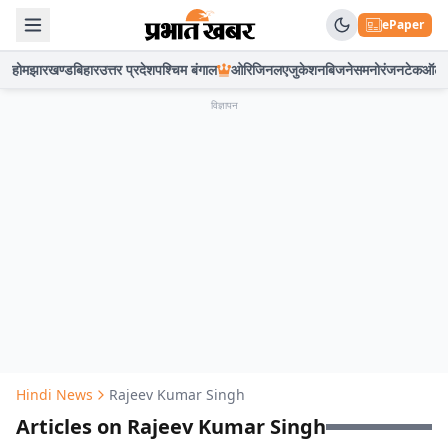
ePaper
होम
झारखण्ड
बिहार
उत्तर प्रदेश
पश्चिम बंगाल
ओरिजिनल
एजुकेशन
बिजनेस
मनोरंजन
टेक
ऑटो
विज्ञापन
Hindi News
Rajeev Kumar Singh
Articles on Rajeev Kumar Singh