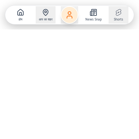
होम
आप का शहर
News Snap
Shorts
Follow us on
X
Download Mobile App
State
›
Jharkhand
›
Hindi News
Gumla News
Bihar News
Dumka News