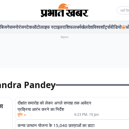
Searc
बिजनेस
मनोरंजन
टेक
ऑटो
लाइफ स्टाइल
राशिफल
धर्म
खेल
देश
विश्व
शॉर्ट्स
वीडियो
ओ
विज्ञापन
handra Pandey
दीक्षांत समारोह को लेकर अगले सप्ताह तक आवेदन
का
प्रक्रिया आरंभ करने का निर्देश
>
मुंगेर
6:23 PM. 19 Jan
कन्या उत्थान योजना के 15,040 छात्राओं का डाटा