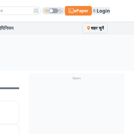
h news
Login
ePaper
पिनियन
शहर चुनें
विज्ञापन