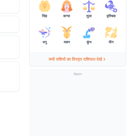
सिंह
कन्या
तुला
वृश्चिक
धनु
मकर
कुंभ
मीन
सभी राशियों का विस्तृत राशिफल देखें
विज्ञापन