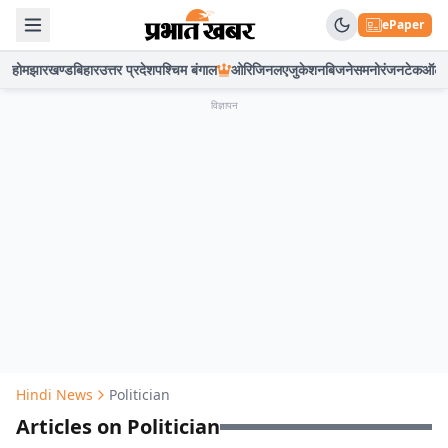
ePaper
होम
झारखण्ड
बिहार
उत्तर प्रदेश
पश्चिम बंगाल
ओरिजिनल
एजुकेशन
बिजनेस
मनोरंजन
टेक
ऑटो
विज्ञापन
Hindi News
Politician
Articles on Politician