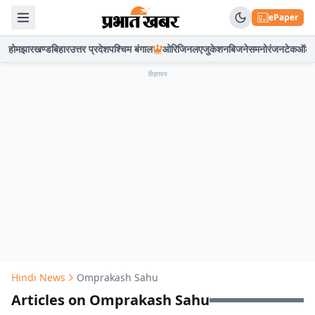
ePaper
होम
झारखण्ड
बिहार
उत्तर प्रदेश
पश्चिम बंगाल
ओरिजिनल
एजुकेशन
बिजनेस
मनोरंजन
टेक
ऑटो
विज्ञापन
Hindi News
Omprakash Sahu
Articles on Omprakash Sahu