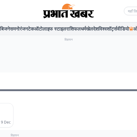
Searc
बिजनेस
मनोरंजन
टेक
ऑटो
लाइफ स्टाइल
राशिफल
धर्म
खेल
देश
विश्व
शॉर्ट्स
वीडियो
ओ
विज्ञापन
 9 Dec
विज्ञापन