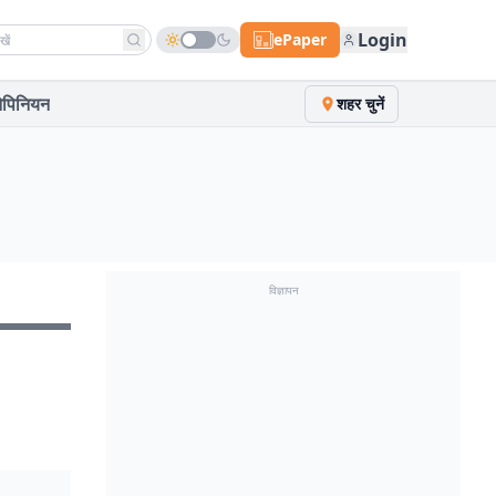
h news
Login
ePaper
पिनियन
शहर चुनें
विज्ञापन