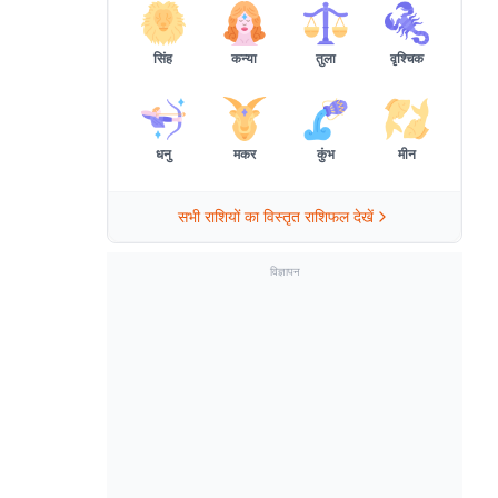
सिंह
कन्या
तुला
वृश्चिक
धनु
मकर
कुंभ
मीन
सभी राशियों का विस्तृत राशिफल देखें
विज्ञापन