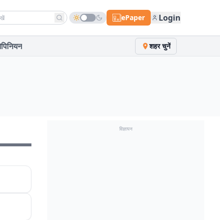
h news
Login
ePaper
पिनियन
शहर चुनें
विज्ञापन