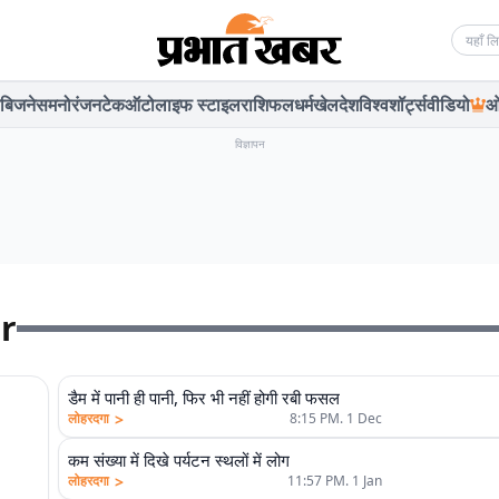
Searc
बिजनेस
मनोरंजन
टेक
ऑटो
लाइफ स्टाइल
राशिफल
धर्म
खेल
देश
विश्व
शॉर्ट्स
वीडियो
ओ
विज्ञापन
r
डैम में पानी ही पानी, फिर भी नहीं होगी रबी फसल
>
लोहरदगा
8:15 PM. 1 Dec
कम संख्या में दिखे पर्यटन स्थलों में लोग
>
लोहरदगा
11:57 PM. 1 Jan