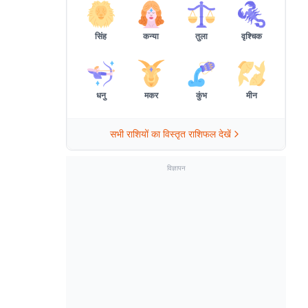
सिंह
कन्या
तुला
वृश्चिक
धनु
मकर
कुंभ
मीन
सभी राशियों का विस्तृत राशिफल देखें
विज्ञापन