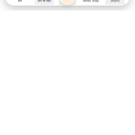
होम
आप का शहर
News Snap
Shorts
Follow us on
X
Download Mobile App
State
›
Jharkhand
›
Hindi News
Gumla News
Bihar News
Dumka News
Delhi News
Ranchi News
Odisha News
Bokaro News