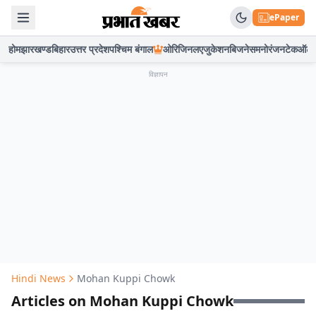
ePaper
होम
झारखण्ड
बिहार
उत्तर प्रदेश
पश्चिम बंगाल
ओरिजिनल
एजुकेशन
बिजनेस
मनोरंजन
टेक
ऑटो
विज्ञापन
Hindi News
Mohan Kuppi Chowk
Articles on Mohan Kuppi Chowk