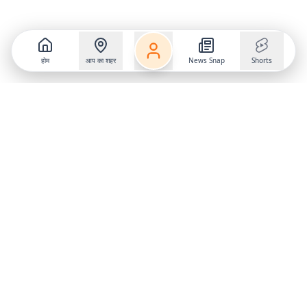
होम
आप का शहर
News Snap
Shorts
Follow us on
X
Download Mobile App
State
›
Jharkhand
›
Hindi News
Gumla News