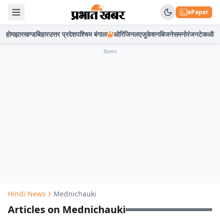
ePaper
होम
झारखण्ड
बिहार
उत्तर प्रदेश
पश्चिम बंगाल
ओरिजिनल
एजुकेशन
बिजनेस
मनोरंजन
टेक
ऑटो
विज्ञापन
Hindi News
Mednichauki
Articles on Mednichauki