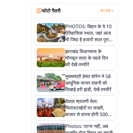
फोटो गैलरी
और देखें
PHOTOS: बिहार के ये 10
ऐतिहासिक स्थल, जहां आज
भी जिंदा है हजारों साल पुराना
इतिहास, एक बार जरूर घूमिए
झारखंड विधानसभा के
मॉनसून सत्र के पहले दिन
की देखें तस्वीरें
मुख्यमंत्री हेमंत सोरेन ने 58
आधुनिक फायर वाहनों को
दिखाई हरी झंडी, देखें तस्वीरें
देवघर श्रावणी मेला:
मिलावटखोरों पर सख्ती,
बाजार से वापस होगी 500
किलो संदिग्ध खाद्य सामग्री,
Photos: पटना नहीं, अब
देखें तस्वीरें
राजगीर होगा बिहार का रणजी