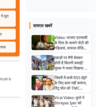
े पूरा
वायरल खबरें
हत
Video: भाजपा प्रत्याशी
के पिता के सामने नोटों की
 वापस
गड्डियां, वायरल वीडियो
से राजनीति में उबाल,
पहाड़ों पर मैगी बेचकर
अजित महतो बोले- TMC
होती है कितनी कमाई?
की गंदी चाल
युवक ने गल्ला दिखाया तो
नौकरी वालों के खड़े हो गए
जिंदगी में कभी RSS-BJP
कान
ेटवर्क के
के लिए काम नहीं करूंगा,
रिंटू पॉल को TMC
ऑफिस में ले जाकर पीटा,
Viral Video: कुत्ते ने
Video वायरल
Shreyas Iyer को