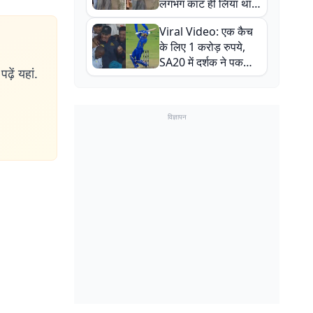
लगभग काट ही लिया था,
न्यूजीलैंड सीरीज से पहले
Viral Video: एक कैच
बाल-बाल बचे
के लिए 1 करोड़ रुपये,
SA20 में दर्शक ने पकड़ा
ढ़ें यहां.
एक हाथ से गजब का कैच
विज्ञापन