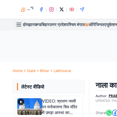
°C
|
|
|
|
--
होम
झारखण्ड
बिहार
उत्तर प्रदेश
पश्चिम बंगाल
ओरिजिनल
एजुकेशन
Home
State
Bihar
Lakhisarai
नाला का 
लेटेस्ट वीडियो
Author
PRA
VIDEO: श्रावण नवमी
UPDATED:
THU
पर मनोकामना शिव मंदिर
में उमड़ा आस्था का
Share