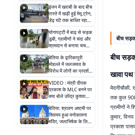
सैलाब, हर-हर महादेव के
इंजन में खराबी के बाद बीच
जयघोष से गूंजा परिसर
रास्ते में खड़ी हुई मेमू ट्रेन,
डेढ़ घंटे तक बाधित रहा
आवागमन
योगापट्टी में बाढ़ से सड़क
बीच सड़क 
डूबी, ग्रामीणों ने चंदा और
श्रमदान से बनाया चचरी
पुल
बीच सड़क 
बेतिया के द्वारिकापुरी
मोहल्ले में जलजमाव के
विरोध में लोगों का प्रदर्शन,
खावा पथ 
स्थायी समाधान की मांग
VIDEO : मंत्री दीपक
मेदनीचौकी. 
प्रकाश के MLC बनने पर
क्या बोले उपेंद्र कुशवाहा,
तक कुल 900 म
सुनिए
ग्रामीणों ने
बेतिया: श्रावण अष्टमी पर
शिवमय हुआ मनोकामना
कुमार, विनय
मंदिर, जलाभिषेक के लिए
प्रकाश पासवा
लगी लंबी कतारें