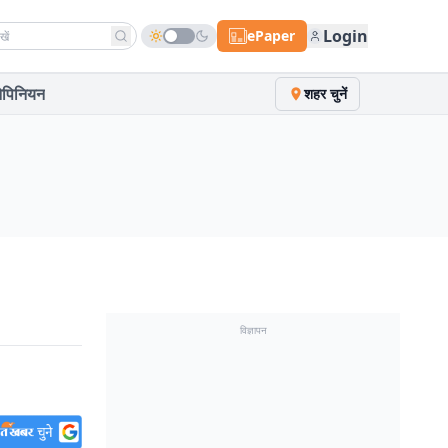
h news
Login
ePaper
पिनियन
शहर चुनें
विज्ञापन