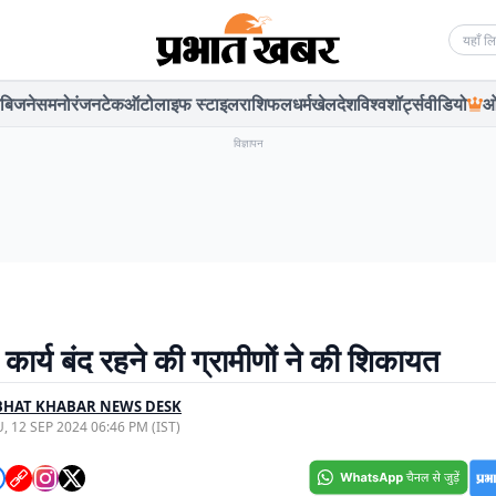
Searc
बिजनेस
मनोरंजन
टेक
ऑटो
लाइफ स्टाइल
राशिफल
धर्म
खेल
देश
विश्व
शॉर्ट्स
वीडियो
ओ
विज्ञापन
कार्य बंद रहने की ग्रामीणों ने की शिकायत
BHAT KHABAR NEWS DESK
, 12 SEP 2024 06:46 PM (IST)