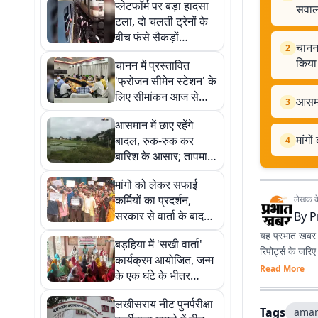
प्लेटफॉर्म पर बड़ा हादसा
सवा
टला, दो चलती ट्रेनों के
बीच फंसे सैकड़ों
चानन 
2
परीक्षार्थी; भीड़ प्रबंधन पर
किया 
चानन में प्रस्तावित
उठे सवाल
'फ्रोजन सीमेन स्टेशन' के
लिए सीमांकन आज से
आसमान
3
शुरू, NDDB टीम ने पूरा
आसमान में छाए रहेंगे
किया टोपोग्राफिक सर्वे
मांगो
बादल, रुक-रुक कर
4
बारिश के आसार; तापमान
गिरने से मिलेगी राहत
मांगों को लेकर सफाई
कर्मियों का प्रदर्शन,
लेखक के 
सरकार से वार्ता के बाद
By
P
प्रदेशव्यापी हड़ताल वापस
यह प्रभात खबर क
बड़हिया में 'सखी वार्ता'
रिपोर्ट्स के जरि
कार्यक्रम आयोजित, जन्म
Read More
के एक घंटे के भीतर
स्तनपान कराने पर दिया
लखीसराय नीट पुनर्परीक्षा
गया जोर
Tags
aman