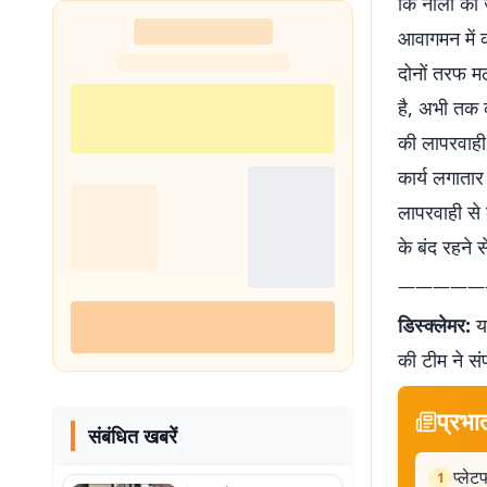
कि नाला का ज
आवागमन में क
दोनों तरफ मल
है, अभी तक क
की लापरवाही 
कार्य लगाता
लापरवाही से क
के बंद रहने स
—————
डिस्क्लेमर:
यह
की टीम ने सं
प्रभा
संबंधित खबरें
प्लेट
1