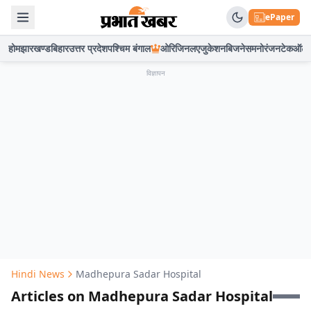
ePaper
होम
झारखण्ड
बिहार
उत्तर प्रदेश
पश्चिम बंगाल
ओरिजिनल
एजुकेशन
बिजनेस
मनोरंजन
टेक
ऑटो
विज्ञापन
Hindi News
Madhepura Sadar Hospital
Articles on Madhepura Sadar Hospital