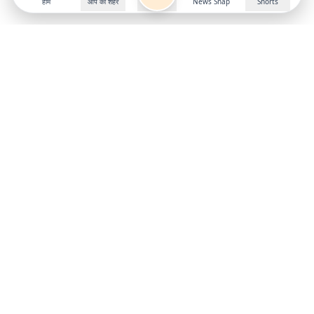
होम
आप का शहर
News Snap
Shorts
Follow us on
X
Download Mobile App
State
›
Jharkhand
›
Hindi News
Gumla News
Bihar News
Dumka News
Delhi News
Ranchi News
Odisha News
Bokaro News