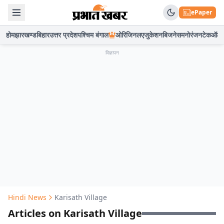
ePaper
होम
झारखण्ड
बिहार
उत्तर प्रदेश
पश्चिम बंगाल
ओरिजिनल
एजुकेशन
बिजनेस
मनोरंजन
टेक
ऑटो
विज्ञापन
Hindi News
Karisath Village
Articles on Karisath Village