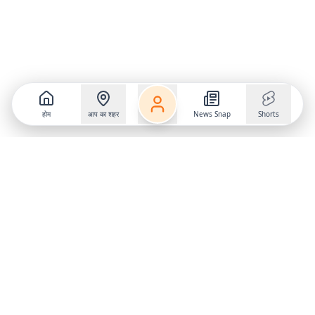
होम
आप का शहर
News Snap
Shorts
Follow us on
X
Download Mobile App