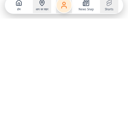
होम
आप का शहर
News Snap
Shorts
Follow us on
X
Download Mobile App
State
›
Jharkhand
›
Hindi News
Gumla News
Bihar News
Dumka News
Delhi News
Ranchi News