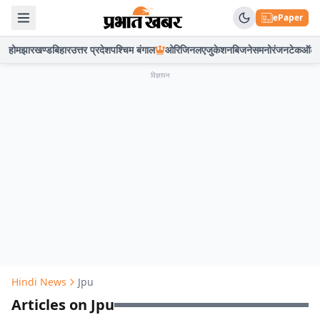
ePaper
होम
झारखण्ड
बिहार
उत्तर प्रदेश
पश्चिम बंगाल
ओरिजिनल
एजुकेशन
बिजनेस
मनोरंजन
टेक
ऑटो
विज्ञापन
Hindi News
Jpu
Articles on Jpu