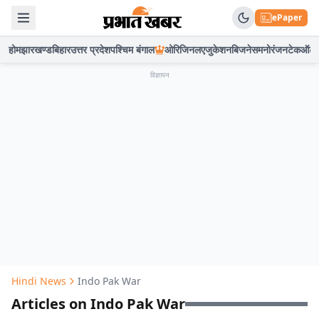
ePaper
होम
झारखण्ड
बिहार
उत्तर प्रदेश
पश्चिम बंगाल
ओरिजिनल
एजुकेशन
बिजनेस
मनोरंजन
टेक
ऑटो
विज्ञापन
Hindi News
Indo Pak War
Articles on Indo Pak War