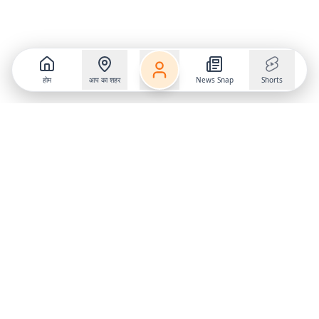
होम
आप का शहर
News Snap
Shorts
Follow us on
X
Download Mobile App
State
›
Jharkhand
›