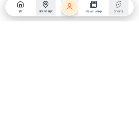
होम
आप का शहर
News Snap
Shorts
Follow us on
X
Download Mobile App
State
›
Jharkhand
›
Hindi News
Gumla News
Bihar News
Dumka News
Delhi News
Ranchi News