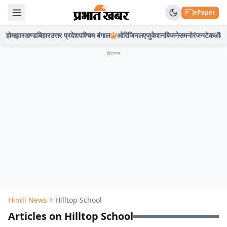
ePaper
होम
झारखण्ड
बिहार
उत्तर प्रदेश
पश्चिम बंगाल
ओरिजिनल
एजुकेशन
बिजनेस
मनोरंजन
टेक
ऑटो
विज्ञापन
Hindi News
Hilltop School
Articles on Hilltop School