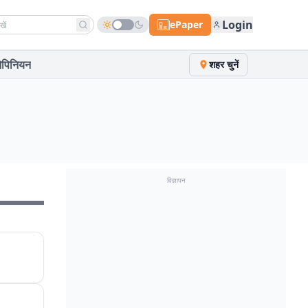
h news
Login
ePaper
पिनियन
शहर चुनें
विज्ञापन