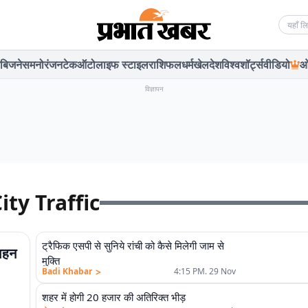
Searc
बिजनेस
मनोरंजन
टेक
ऑटो
लाइफ स्टाइल
राशिफल
धर्म
खेल
देश
विश्व
शॉर्ट्स
वीडियो
ओ
विज्ञापन
ity Traffic
ट्रैफिक एसपी से सुनिये रांची को कैसे मिलेगी जाम से
वाहन
मुक्ति
>
Badi Khabar
4:15 PM. 29 Nov
शहर में होगी 20 हजार की अतिरिक्त भीड़