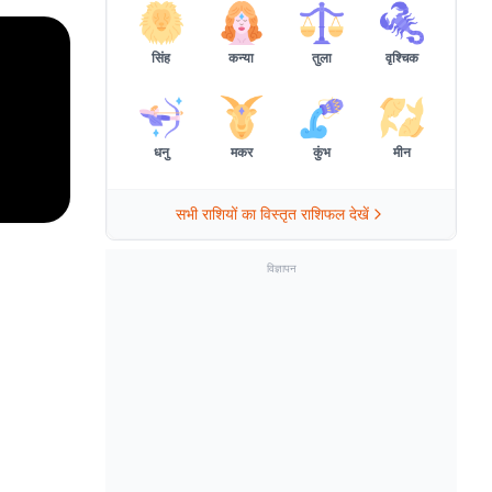
सिंह
कन्या
तुला
वृश्चिक
धनु
मकर
कुंभ
मीन
सभी राशियों का विस्तृत राशिफल देखें
विज्ञापन