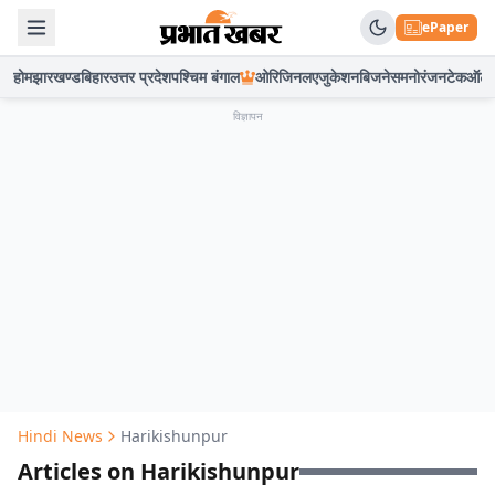
ePaper
होम
झारखण्ड
बिहार
उत्तर प्रदेश
पश्चिम बंगाल
ओरिजिनल
एजुकेशन
बिजनेस
मनोरंजन
टेक
ऑटो
विज्ञापन
Hindi News
Harikishunpur
Articles on Harikishunpur