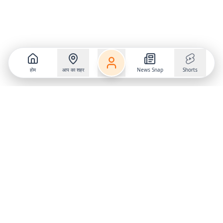
होम
आप का शहर
News Snap
Shorts
Follow us on
X
Download Mobile App