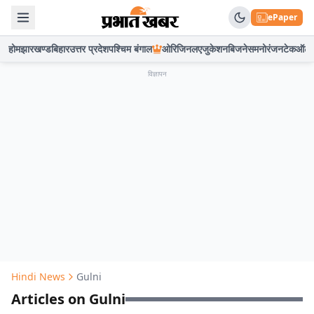
ePaper
होम
झारखण्ड
बिहार
उत्तर प्रदेश
पश्चिम बंगाल
ओरिजिनल
एजुकेशन
बिजनेस
मनोरंजन
टेक
ऑटो
विज्ञापन
Hindi News
Gulni
Articles on Gulni