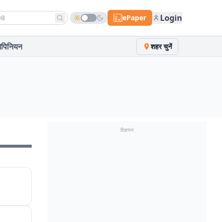
h news
Login
ePaper
पिनियन
शहर चुनें
विज्ञापन