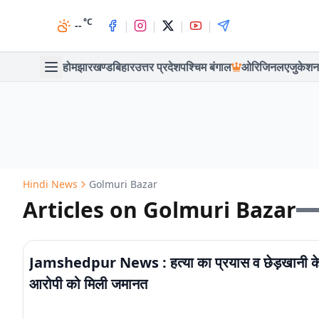
°C
|
|
|
|
--
होम
झारखण्ड
बिहार
उत्तर प्रदेश
पश्चिम बंगाल
ओरिजिनल
एजुकेशन
Hindi News
Golmuri Bazar
Articles on Golmuri Bazar
Jamshedpur News : हत्या का प्रयास व छेड़खानी केस
आरोपी को मिली जमानत