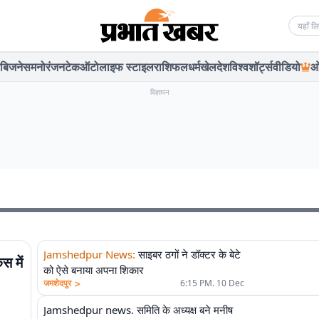
Searc
बिजनेस
मनोरंजन
टेक
ऑटो
लाइफ स्टाइल
राशिफल
धर्म
खेल
देश
विश्व
शॉर्ट्स
वीडियो
ओ
विज्ञापन
Jamshedpur News
:
साइबर ठगों ने डॉक्टर के बेटे
 में
को ऐसे बनाया अपना शिकार
>
जमशेदपुर
6:15 PM. 10 Dec
Jamshedpur news. समिति के अध्यक्ष बने मनीष