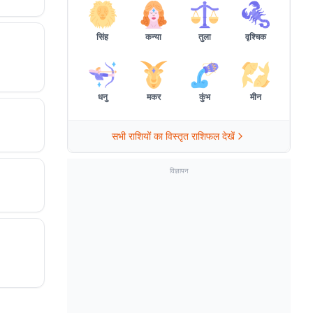
सिंह
कन्या
तुला
वृश्चिक
धनु
मकर
कुंभ
मीन
सभी राशियों का विस्तृत राशिफल देखें
विज्ञापन