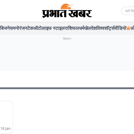
Searc
बिजनेस
मनोरंजन
टेक
ऑटो
लाइफ स्टाइल
राशिफल
धर्म
खेल
देश
विश्व
शॉर्ट्स
वीडियो
ओ
विज्ञापन
 18 Jan