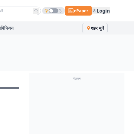
h news
Login
ePaper
पिनियन
शहर चुनें
विज्ञापन