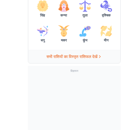
सिंह
कन्या
तुला
वृश्चिक
धनु
मकर
कुंभ
मीन
सभी राशियों का विस्तृत राशिफल देखें
विज्ञापन