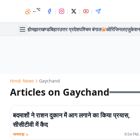
°C
|
|
|
|
--
होम
झारखण्ड
बिहार
उत्तर प्रदेश
पश्चिम बंगाल
ओरिजिनल
एजुकेशन
Hindi News
Gaychand
Articles on Gaychand
बदमाशों ने राशन दुकान में आग लगाने का किया प्रयास,
सीसीटीवी में कैद
>
जामताड़ा
9:54 PM.