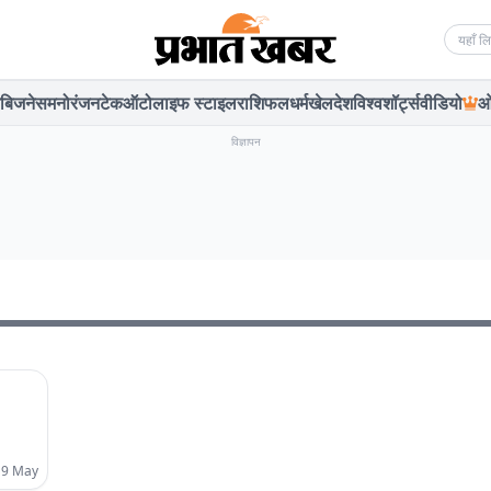
Searc
बिजनेस
मनोरंजन
टेक
ऑटो
लाइफ स्टाइल
राशिफल
धर्म
खेल
देश
विश्व
शॉर्ट्स
वीडियो
ओ
विज्ञापन
 9 May