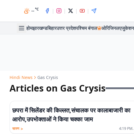
°C
|
|
|
|
--
होम
झारखण्ड
बिहार
उत्तर प्रदेश
पश्चिम बंगाल
ओरिजिनल
एजुकेशन
Hindi News
Gas Crysis
Articles on Gas Crysis
छपरा में सिलेंडर की किल्लत,संचालक पर कालाबाजारी का
आरोप,उपभोक्ताओं ने किया चक्का जाम
>
सारण
4:19 PM.