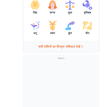
सिंह
कन्या
तुला
वृश्चिक
धनु
मकर
कुंभ
मीन
सभी राशियों का विस्तृत राशिफल देखें
विज्ञापन