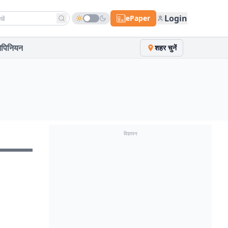
h news
Login
ePaper
पिनियन
शहर चुनें
विज्ञापन