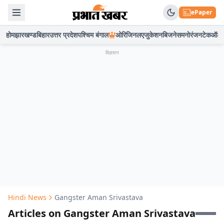
ePaper
होम
झारखण्ड
बिहार
उत्तर प्रदेश
पश्चिम बंगाल
ओरिजिनल
एजुकेशन
बिजनेस
मनोरंजन
टेक
ऑटो
विज्ञापन
Hindi News
Gangster Aman Srivastava
Articles on Gangster Aman Srivastava