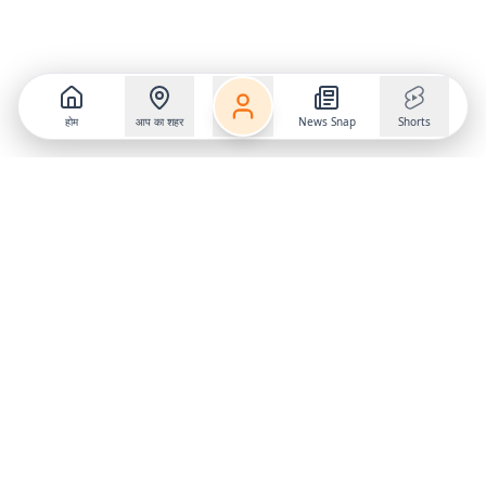
होम
आप का शहर
News Snap
Shorts
Follow us on
X
Download Mobile App
State
›
Jharkhand
›