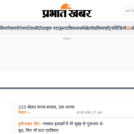
Searc
बिजनेस
मनोरंजन
टेक
ऑटो
लाइफ स्टाइल
राशिफल
धर्म
खेल
देश
विश्व
शॉर्ट्स
वीडियो
ओ
विज्ञापन
225 बोतल शराब बरामद, एक धराया
>
सिवान
4:38 AM. 21 Jan
हुसैनाबाद सीट
:
नक्सल इलाकों में भी सुबह से गुलजार थे
बूथ, फिर भी घटा प्रतिशत