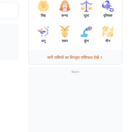
सिंह
कन्या
तुला
वृश्चिक
धनु
मकर
कुंभ
मीन
सभी राशियों का विस्तृत राशिफल देखें
विज्ञापन