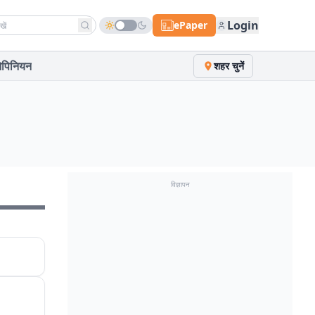
h news
Login
ePaper
पिनियन
शहर चुनें
विज्ञापन