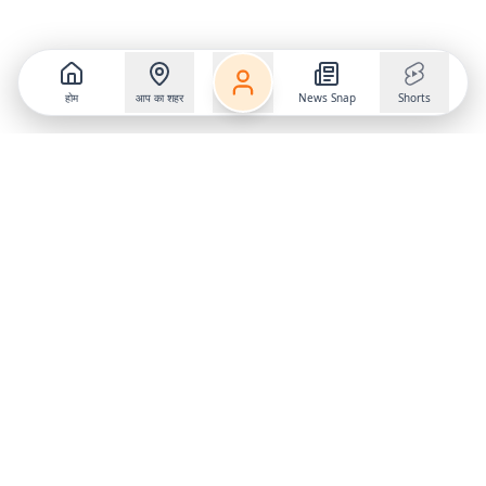
होम
आप का शहर
News Snap
Shorts
Follow us on
X
Download Mobile App
State
›
Jharkhand
›
Hindi News
Gumla News