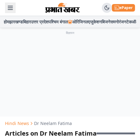
ePaper
होम
झारखण्ड
बिहार
उत्तर प्रदेश
पश्चिम बंगाल
ओरिजिनल
एजुकेशन
बिजनेस
मनोरंजन
टेक
ऑटो
विज्ञापन
Hindi News
Dr Neelam Fatima
Articles on Dr Neelam Fatima