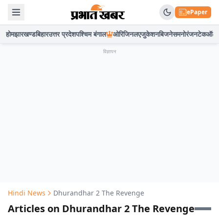
ePaper
होम
झारखण्ड
बिहार
उत्तर प्रदेश
पश्चिम बंगाल
ओरिजिनल
एजुकेशन
बिजनेस
मनोरंजन
टेक
ऑटो
विज्ञापन
Hindi News
Dhurandhar 2 The Revenge
Articles on Dhurandhar 2 The Revenge