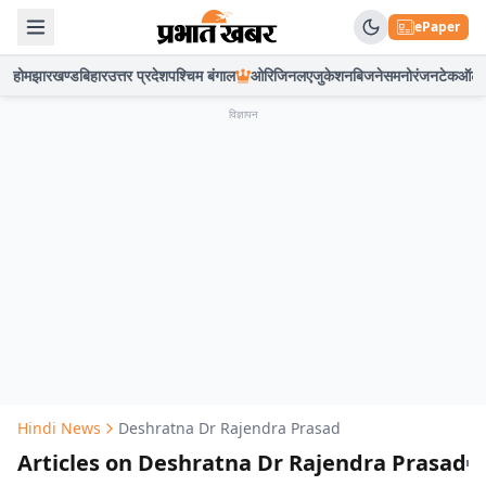
ePaper
होम
झारखण्ड
बिहार
उत्तर प्रदेश
पश्चिम बंगाल
ओरिजिनल
एजुकेशन
बिजनेस
मनोरंजन
टेक
ऑटो
विज्ञापन
Hindi News
Deshratna Dr Rajendra Prasad
Articles on Deshratna Dr Rajendra Prasad