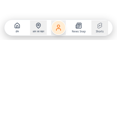
होम
आप का शहर
News Snap
Shorts
Follow us on
X
Download Mobile App
State
›
Jharkhand
›