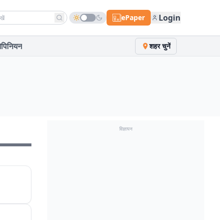
h news
Login
ePaper
पिनियन
शहर चुनें
विज्ञापन