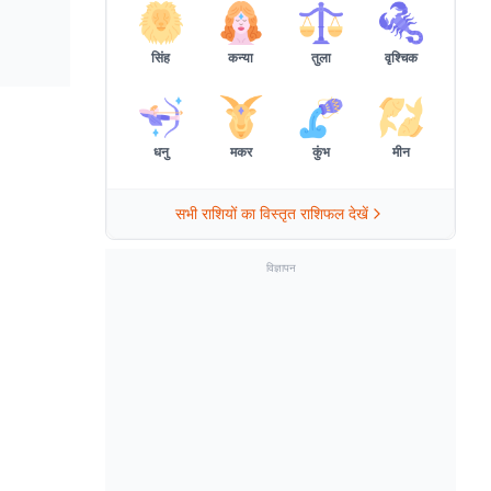
सिंह
कन्या
तुला
वृश्चिक
धनु
मकर
कुंभ
मीन
सभी राशियों का विस्तृत राशिफल देखें
विज्ञापन