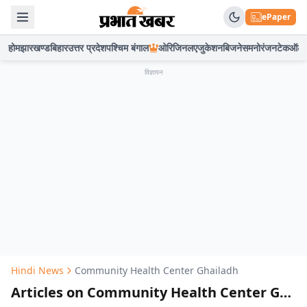
ePaper
होम
झारखण्ड
बिहार
उत्तर प्रदेश
पश्चिम बंगाल
ओरिजिनल
एजुकेशन
बिजनेस
मनोरंजन
टेक
ऑटो
विज्ञापन
Hindi News
Community Health Center Ghailadh
Articles on Community Health Center Ghailadh