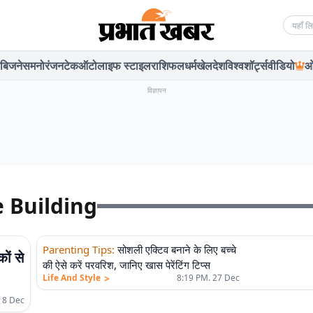
Searc
बिजनेस
मनोरंजन
टेक
ऑटो
लाइफ स्टाइल
राशिफल
धर्म
खेल
देश
विश्व
शॉर्ट्स
वीडियो
ओ
विज्ञापन
e Building
Parenting Tips
:
सोशली एक्टिव बनाने के लिए बच्चे
ों से
की ऐसे करें परवरिश, जानिए खास पेरेंटिंग टिप्स
>
Life And Style
8:19 PM. 27 Dec
 8 Dec