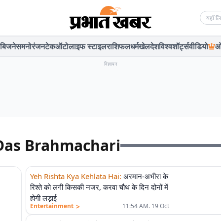
Searc
बिजनेस
मनोरंजन
टेक
ऑटो
लाइफ स्टाइल
राशिफल
धर्म
खेल
देश
विश्व
शॉर्ट्स
वीडियो
ओ
विज्ञापन
 Das Brahmachari
Yeh Rishta Kya Kehlata Hai
:
अरमान-अभीरा के
रिश्ते को लगी किसकी नजर, करवा चौथ के दिन दोनों में
होगी लड़ाई
>
Entertainment
11:54 AM. 19 Oct