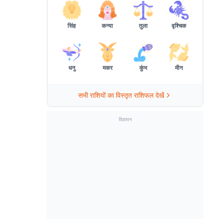
सिंह
कन्या
तुला
वृश्चिक
धनु
मकर
कुंभ
मीन
सभी राशियों का विस्तृत राशिफल देखें
विज्ञापन