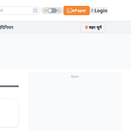
h news
Login
ePaper
पिनियन
शहर चुनें
विज्ञापन