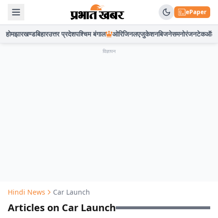
ePaper
होम
झारखण्ड
बिहार
उत्तर प्रदेश
पश्चिम बंगाल
ओरिजिनल
एजुकेशन
बिजनेस
मनोरंजन
टेक
ऑटो
विज्ञापन
Hindi News
Car Launch
Articles on Car Launch