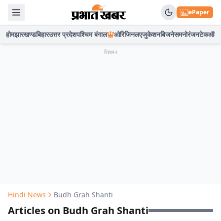
ePaper
होम
झारखण्ड
बिहार
उत्तर प्रदेश
पश्चिम बंगाल
ओरिजिनल
एजुकेशन
बिजनेस
मनोरंजन
टेक
ऑटो
विज्ञापन
Hindi News
Budh Grah Shanti
Articles on Budh Grah Shanti