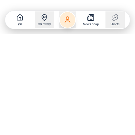
होम
आप का शहर
News Snap
Shorts
Follow us on
X
Download Mobile App
State
›
Jharkhand
›
Hindi News
Gumla News