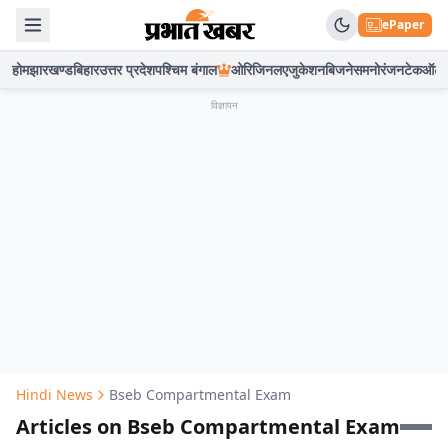
ePaper
होम
झारखण्ड
बिहार
उत्तर प्रदेश
पश्चिम बंगाल
ओरिजिनल
एजुकेशन
बिजनेस
मनोरंजन
टेक
ऑटो
विज्ञापन
Hindi News
Bseb Compartmental Exam
Articles on Bseb Compartmental Exam