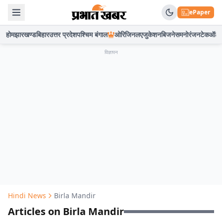
ePaper
होम
झारखण्ड
बिहार
उत्तर प्रदेश
पश्चिम बंगाल
ओरिजिनल
एजुकेशन
बिजनेस
मनोरंजन
टेक
ऑटो
विज्ञापन
Hindi News
Birla Mandir
Articles on Birla Mandir