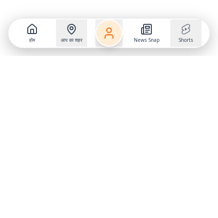
होम
आप का शहर
News Snap
Shorts
Follow us on
X
Download Mobile App
State
›
Jharkhand
›
Hindi News
Gumla News