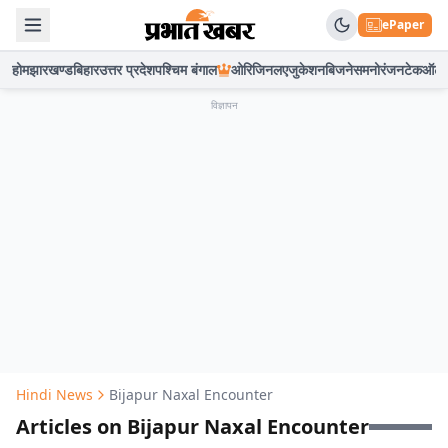
ePaper
होम
झारखण्ड
बिहार
उत्तर प्रदेश
पश्चिम बंगाल
ओरिजिनल
एजुकेशन
बिजनेस
मनोरंजन
टेक
ऑटो
विज्ञापन
Hindi News
Bijapur Naxal Encounter
Articles on Bijapur Naxal Encounter