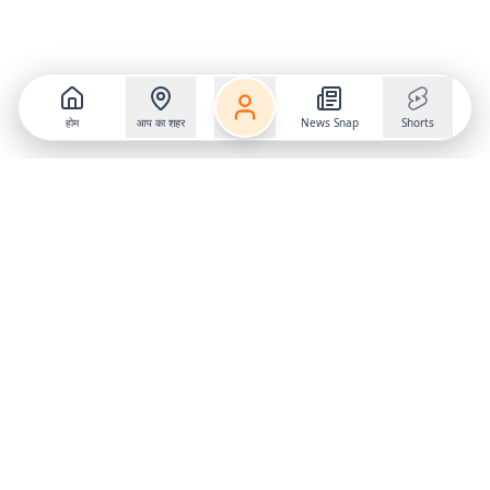
होम
आप का शहर
News Snap
Shorts
Follow us on
X
Download Mobile App
State
›
Jharkhand
›