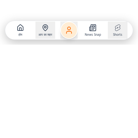
होम
आप का शहर
News Snap
Shorts
Follow us on
X
Download Mobile App
State
›
Jharkhand
›