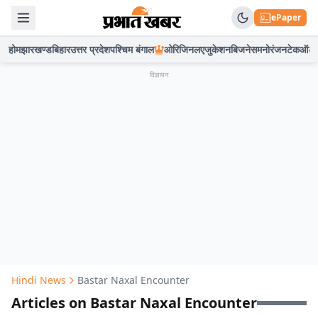
ePaper
होम
झारखण्ड
बिहार
उत्तर प्रदेश
पश्चिम बंगाल
ओरिजिनल
एजुकेशन
बिजनेस
मनोरंजन
टेक
ऑटो
विज्ञापन
Hindi News
Bastar Naxal Encounter
Articles on Bastar Naxal Encounter