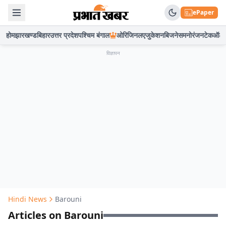
ePaper
होम
झारखण्ड
बिहार
उत्तर प्रदेश
पश्चिम बंगाल
ओरिजिनल
एजुकेशन
बिजनेस
मनोरंजन
टेक
ऑटो
विज्ञापन
Hindi News
Barouni
Articles on Barouni