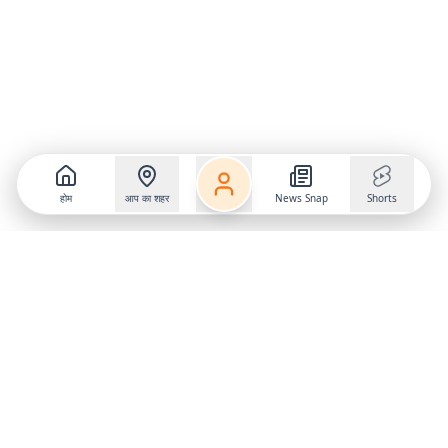
होम
आप का शहर
News Snap
Shorts
Follow us on
X
Download Mobile App