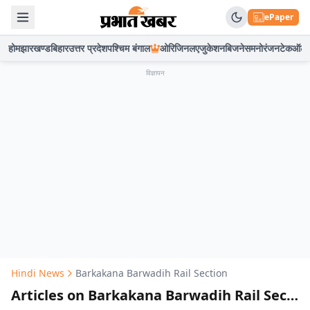
ePaper
होम
झारखण्ड
बिहार
उत्तर प्रदेश
पश्चिम बंगाल
ओरिजिनल
एजुकेशन
बिजनेस
मनोरंजन
टेक
ऑटो
विज्ञापन
Hindi News
Barkakana Barwadih Rail Section
Articles on Barkakana Barwadih Rail Section