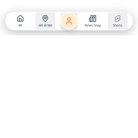
होम
आप का शहर
News Snap
Shorts
Follow us on
X
Download Mobile App
State
›
Jharkhand
›
Hindi News
Gumla News