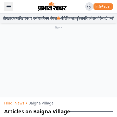
ePaper
होम
झारखण्ड
बिहार
उत्तर प्रदेश
पश्चिम बंगाल
ओरिजिनल
एजुकेशन
बिजनेस
मनोरंजन
टेक
ऑटो
विज्ञापन
Hindi News
Baigna Village
Articles on Baigna Village