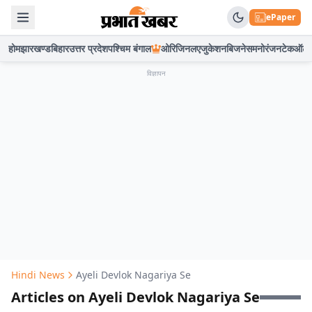
ePaper
होम
झारखण्ड
बिहार
उत्तर प्रदेश
पश्चिम बंगाल
ओरिजिनल
एजुकेशन
बिजनेस
मनोरंजन
टेक
ऑटो
विज्ञापन
Hindi News
Ayeli Devlok Nagariya Se
Articles on Ayeli Devlok Nagariya Se