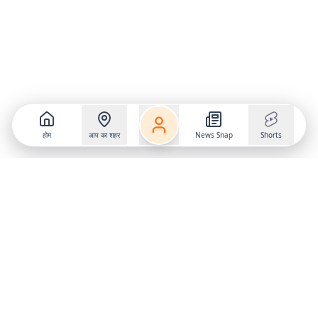
होम
आप का शहर
News Snap
Shorts
Follow us on
X
Download Mobile App