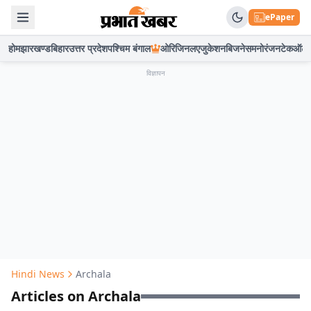
ePaper
होम
झारखण्ड
बिहार
उत्तर प्रदेश
पश्चिम बंगाल
ओरिजिनल
एजुकेशन
बिजनेस
मनोरंजन
टेक
ऑटो
विज्ञापन
Hindi News
Archala
Articles on Archala