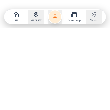
होम
आप का शहर
News Snap
Shorts
Follow us on
X
Download Mobile App
State
›
Jharkhand
›
Hindi News
Gumla News