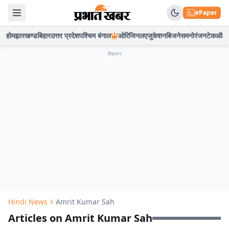
ePaper
होम
झारखण्ड
बिहार
उत्तर प्रदेश
पश्चिम बंगाल
ओरिजिनल
एजुकेशन
बिजनेस
मनोरंजन
टेक
ऑटो
विज्ञापन
Hindi News
Amrit Kumar Sah
Articles on Amrit Kumar Sah