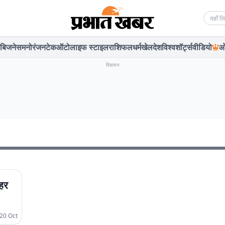
Searc
बिजनेस
मनोरंजन
टेक
ऑटो
लाइफ स्टाइल
राशिफल
धर्म
खेल
देश
विश्व
शॉर्ट्स
वीडियो
ओ
विज्ञापन
शहर
20 Oct