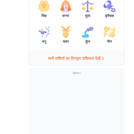
सिंह
कन्या
तुला
वृश्चिक
धनु
मकर
कुंभ
मीन
सभी राशियों का विस्तृत राशिफल देखें
विज्ञापन