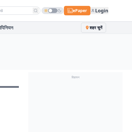
h news
Login
ePaper
पिनियन
शहर चुनें
विज्ञापन